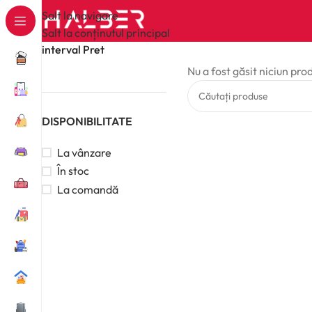
Salt la navigare
Salt la conținutul principal
interval Pret
Nu a fost găsit niciun pro
DISPONIBILITATE
La vânzare
În stoc
La comandă