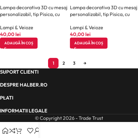
Lampa decorativa 3D cu mesaj
Lampa decorativa 3D cu mesaj
personalizabil, tip Pisica, cu
personalizabil, tip Pisica, cu
marker inclus, halber, Bej
marker inclus, halber, Negru
Lampi & Veioze
Lampi & Veioze
40,00
lei
40,00
lei
ADAUGĂ ÎN COȘ
ADAUGĂ ÎN COȘ
1
2
3
→
SUPORT CLIENTI
DESPRE HALBER.RO
PLATI
INFORMATII LEGALE
© Copyright 2026 - Trade Trust