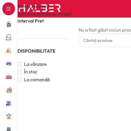
Salt la navigare
Salt la conținutul principal
interval Pret
Nu a fost găsit niciun pro
DISPONIBILITATE
La vânzare
În stoc
La comandă