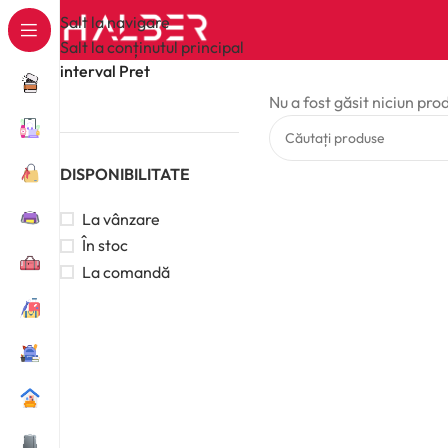
Salt la navigare
Salt la conținutul principal
interval Pret
Nu a fost găsit niciun pro
DISPONIBILITATE
La vânzare
În stoc
La comandă