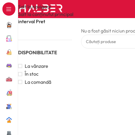
Salt la navigare
Salt la conținutul principal
interval Pret
Nu a fost găsit niciun pro
DISPONIBILITATE
La vânzare
În stoc
La comandă