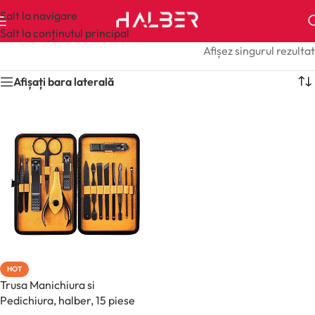
Salt la navigare
Salt la conținutul principal
Afișez singurul rezultat
Afișați bara laterală
HOT
Trusa Manichiura si
Pedichiura, halber, 15 piese