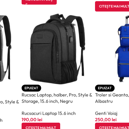
CITEȘTE MAI MUL
EPUIZAT
EPUIZAT
Rucsac Laptop, halber, Pro, Style &
Troler si Geanta, 
Storage, 15.6 inch, Negru
Albastru
o, Style &
Rucsacuri Laptop 15.6 inch
Genti Voiaj
190,00
lei
250,00
lei
ch
CITEȘTE MAI MULT
CITEȘTE MAI MUL