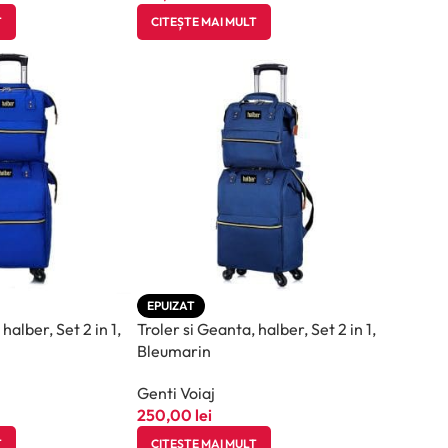
T
CITEȘTE MAI MULT
EPUIZAT
halber, Set 2 in 1,
Troler si Geanta, halber, Set 2 in 1,
Bleumarin
Genti Voiaj
250,00
lei
T
CITEȘTE MAI MULT