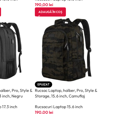
190,00
lei
ADAUGĂ ÎN COȘ
EPUIZAT
alber, Pro, Style &
Rucsac Laptop, halber, Pro, Style &
3 inch, Negru
Storage, 15.6 inch, Camuflaj
 17.3 inch
Rucsacuri Laptop 15.6 inch
190,00
lei