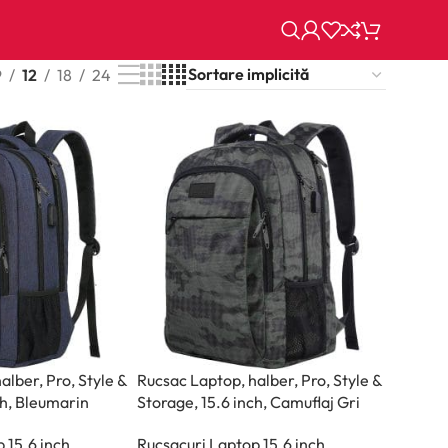
9
12
18
24
alber, Pro, Style &
Rucsac Laptop, halber, Pro, Style &
ch, Bleumarin
Storage, 15.6 inch, Camuflaj Gri
 15.6 inch
Rucsacuri Laptop 15.6 inch