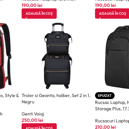
190,00
lei
190,00
lei
ADAUGĂ ÎN COȘ
ADAUGĂ ÎN COȘ
o, Style &
Troler si Geanta, halber, Set 2 in 1,
EPUIZAT
Negru
Rucsac Laptop, h
Storage Plus, 17.
ch
Genti Voiaj
250,00
lei
Rucsacuri Laptop
210,00
lei
ADAUGĂ ÎN COȘ