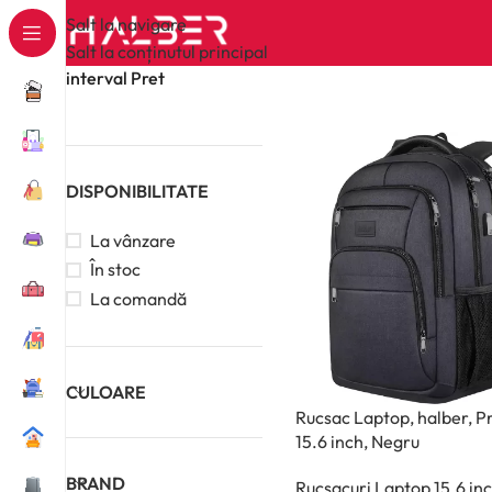
Salt la navigare
Salt la conținutul principal
interval Pret
DISPONIBILITATE
La vânzare
În stoc
La comandă
CULOARE
Rucsac Laptop, halber, P
15.6 inch, Negru
BRAND
Rucsacuri Laptop 15.6 in