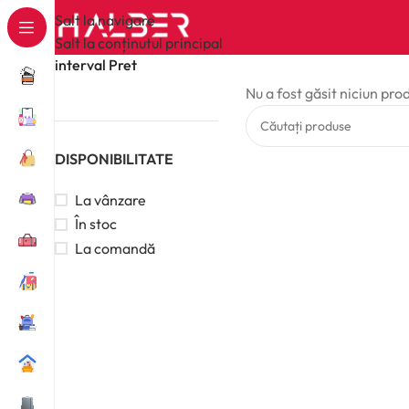
Salt la navigare
Salt la conținutul principal
interval Pret
Nu a fost găsit niciun pro
DISPONIBILITATE
La vânzare
În stoc
La comandă