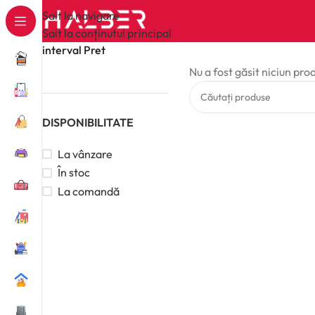
Salt la navigare
Salt la conținutul principal
interval Pret
Nu a fost găsit niciun pro
DISPONIBILITATE
La vânzare
În stoc
La comandă