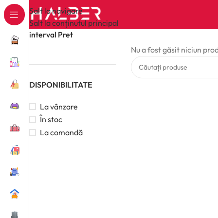
Salt la navigare
Salt la conținutul principal
interval Pret
Nu a fost găsit niciun pro
DISPONIBILITATE
La vânzare
În stoc
La comandă