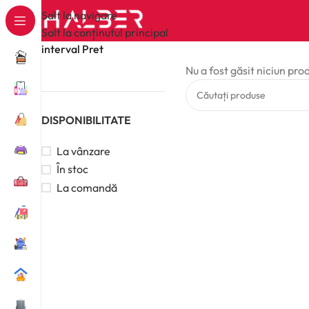
Salt la navigare
Salt la conținutul principal
interval Pret
Nu a fost găsit niciun pro
DISPONIBILITATE
La vânzare
În stoc
La comandă