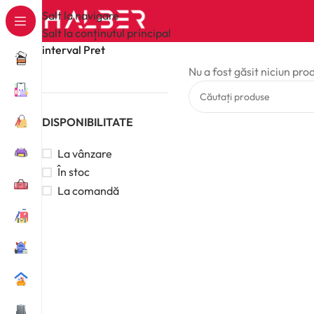
Salt la navigare
Salt la conținutul principal
interval Pret
Nu a fost găsit niciun pro
DISPONIBILITATE
La vânzare
În stoc
La comandă