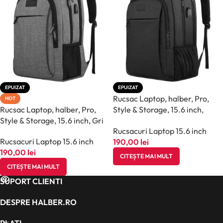
EPUIZAT
EPUIZAT
Rucsac Laptop, halber, Pro,
HOT
Rucsac Laptop, halber, Pro,
Style & Storage, 15.6 inch,
Style & Storage, 15.6 inch, Gri
Negru
Rucsacuri Laptop 15.6 inch
Rucsacuri Laptop 15.6 inch
190,00
lei
190,00
lei
CITEȘTE MAI MULT
CITEȘTE MAI MULT
SUPORT CLIENTI
DESPRE HALBER.RO