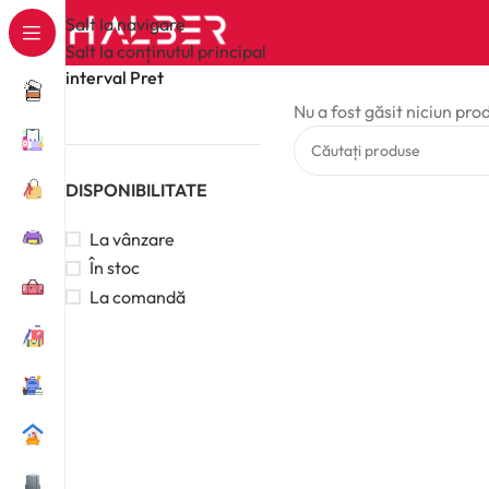
Salt la navigare
Salt la conținutul principal
interval Pret
Nu a fost găsit niciun pro
DISPONIBILITATE
La vânzare
În stoc
La comandă