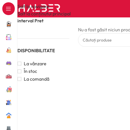
Salt la navigare
Salt la conținutul principal
interval Pret
Nu a fost găsit niciun pro
DISPONIBILITATE
La vânzare
În stoc
La comandă