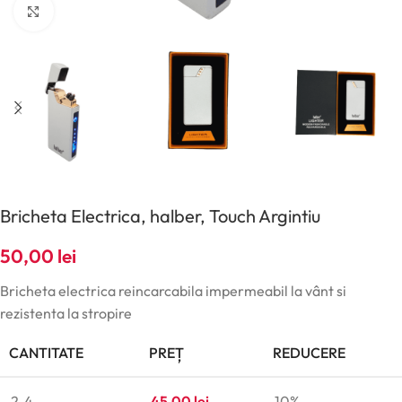
Click pentru a mări
Bricheta Electrica, halber, Touch Argintiu
50,00
lei
Bricheta electrica reincarcabila impermeabil la vânt si
rezistenta la stropire
CANTITATE
PREȚ
REDUCERE
2-4
45,00
lei
10%