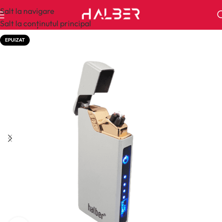
Salt la navigare
Salt la conținutul principal
EPUIZAT