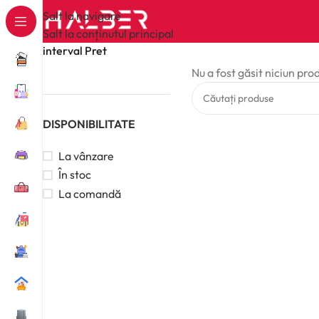
Salt la navigare
Salt la conținutul principal
interval Pret
Nu a fost găsit niciun pro
DISPONIBILITATE
La vânzare
În stoc
La comandă