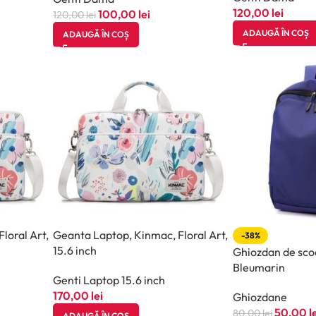
120,00
lei
100,00
lei
120,00
lei
ADAUGĂ ÎN COȘ
ADAUGĂ ÎN COȘ
loral Art,
Geanta Laptop, Kinmac, Floral Art,
-38%
15.6 inch
Ghiozdan de scoa
Bleumarin
Genti Laptop 15.6 inch
170,00
lei
Ghiozdane
50,00
l
80,00
lei
ADAUGĂ ÎN COȘ