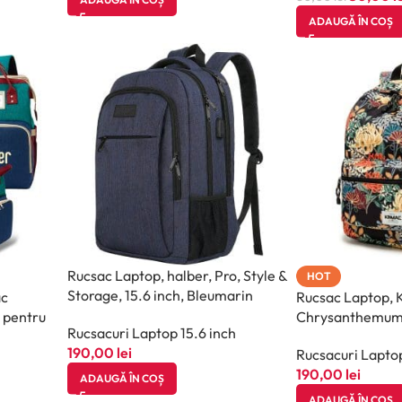
ADAUGĂ ÎN COȘ
Rucsac Laptop, halber, Pro, Style &
HOT
Storage, 15.6 inch, Bleumarin
c
Rucsac Laptop, 
l pentru
Chrysanthemum,
Rucsacuri Laptop 15.6 inch
er,
190,00
lei
Rucsacuri Laptop
190,00
lei
ADAUGĂ ÎN COȘ
ADAUGĂ ÎN COȘ