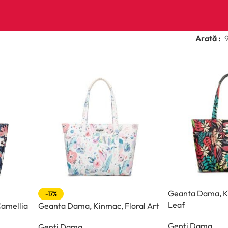
Arată
Geanta Dama, K
-17%
Leaf
amellia
Geanta Dama, Kinmac, Floral Art
Genti Dama
Genti Dama