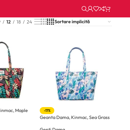
9
12
18
24
inmac, Maple
-17%
Geanta Dama, Kinmac, Sea Grass
Genti Dama