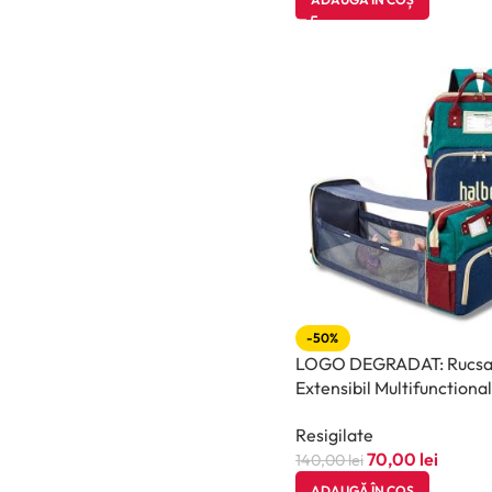
-50%
LOGO DEGRADAT: Rucsa
Extensibil Multifunctiona
Mamici cu port USB, halb
Resigilate
Multicolor
70,00
lei
140,00
lei
ADAUGĂ ÎN COȘ