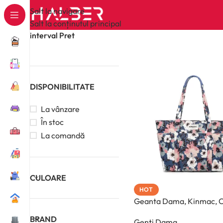
Salt la navigare
Salt la conținutul principal
interval Pret
DISPONIBILITATE
La vânzare
În stoc
La comandă
CULOARE
HOT
Geanta Dama, Kinmac, C
BRAND
Genti Dama