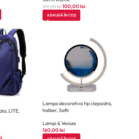
100,00
lei
120,00
lei
ADAUGĂ ÎN COȘ
Lampa decorativa tip clepsidra,
halber, Safir
la, LITE,
Lampi & Veioze
160,00
lei
ei
ADAUGĂ ÎN COȘ