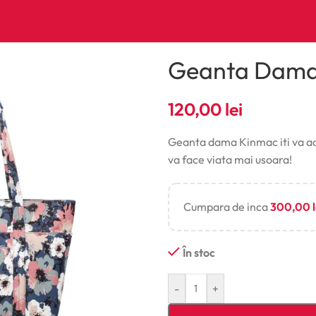
Geanta Dama,
120,00
lei
Geanta dama Kinmac iti va acce
va face viata mai usoara!
Cumpara de inca
300,00
În stoc
-
+