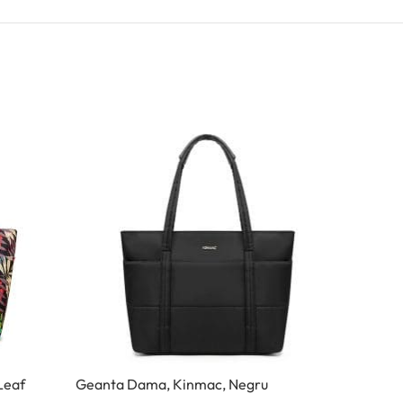
Leaf
Geanta Dama, Kinmac, Negru
Geanta 