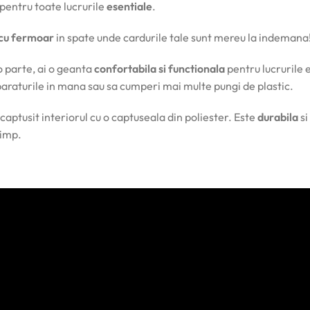
 pentru toate lucrurile
esentiale
.
cu fermoar
in spate unde cardurile tale sunt mereu la indemana
 parte, ai o geanta
confortabila si functionala
pentru lucrurile e
umparaturile in mana sau sa cumperi mai multe pungi de plastic.
 captusit interiorul cu o captuseala din poliester. Este
durabila
si
timp.