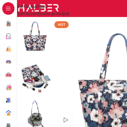
Salt la navigare
Salt la conținutul principal
HOT
Urmăriți videoclipul