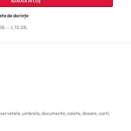
ADAUGĂ ÎN COȘ
ista de dorințe
08. – J, 13.08.
 servetele, umbrela, documente, caiete, dosare, carti,