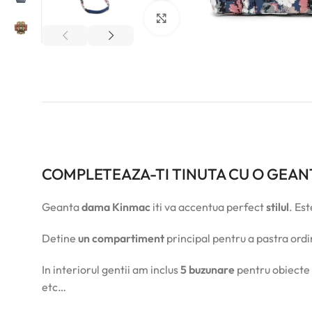
Click pentru a mări
COMPLETEAZA-TI TINUTA CU O GEAN
Geanta
dama Kinmac
iti va accentua perfect
stilul
. Es
Detine
un compartiment
principal pentru a pastra ord
In interiorul gentii am inclus
5 buzunare
pentru obiecte 
etc…