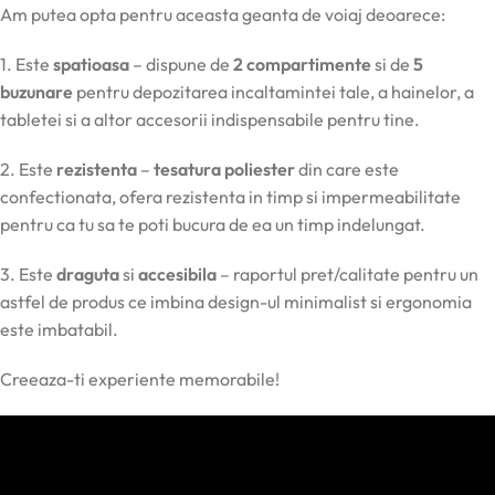
Am putea opta pentru aceasta geanta de voiaj deoarece:
1. Este
spatioasa
– dispune de
2 compartimente
si de
5
buzunare
pentru depozitarea incaltamintei tale, a hainelor, a
tabletei si a altor accesorii indispensabile pentru tine.
2. Este
rezistenta
–
tesatura poliester
din care este
confectionata, ofera rezistenta in timp si impermeabilitate
pentru ca tu sa te poti bucura de ea un timp indelungat.
3. Este
draguta
si
accesibila
– raportul pret/calitate pentru un
astfel de produs ce imbina design-ul minimalist si ergonomia
este imbatabil.
Creeaza-ti experiente memorabile!