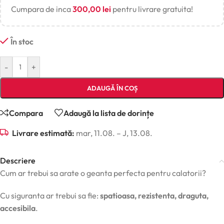
Cumpara de inca
300,00
lei
pentru livrare gratuita!
În stoc
-
+
ADAUGĂ ÎN COȘ
Compara
Adaugă la lista de dorințe
Livrare estimată:
mar, 11.08. – J, 13.08.
Descriere
Cum ar trebui sa arate o geanta perfecta pentru calatorii?
Cu siguranta ar trebui sa fie:
spatioasa, rezistenta, draguta,
accesibila
.