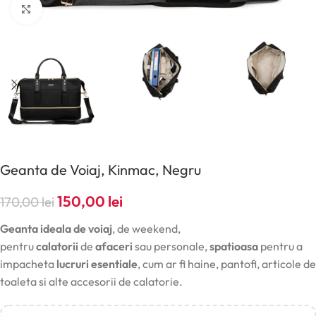
Click pentru a mări
Geanta de Voiaj, Kinmac, Negru
150,00
lei
170,00
lei
Geanta ideala de voiaj
, de weekend,
pentru
calatorii
de
afaceri
sau personale,
spatioasa
pentru a
impacheta
lucruri esentiale
, cum ar fi haine, pantofi, articole de
toaleta si alte accesorii de calatorie.