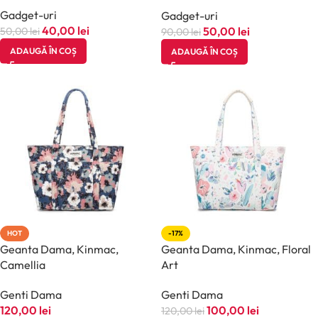
Sound, compatibile iOS si
Gadget-uri
Gadget-uri
Android, Functie Touch, Negru
40,00
lei
50,00
lei
50,00
lei
90,00
lei
ADAUGĂ ÎN COȘ
ADAUGĂ ÎN COȘ
HOT
-17%
Geanta Dama, Kinmac,
Geanta Dama, Kinmac, Floral
Camellia
Art
Genti Dama
Genti Dama
120,00
lei
100,00
lei
120,00
lei