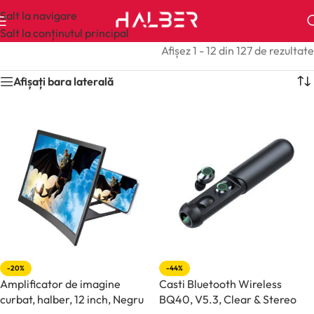
Salt la navigare
Salt la conținutul principal
Afișez 1 - 12 din 127 de rezultate
Afișați bara laterală
-20%
-44%
Amplificator de imagine
Casti Bluetooth Wireless
curbat, halber, 12 inch, Negru
BQ40, V5.3, Clear & Stereo