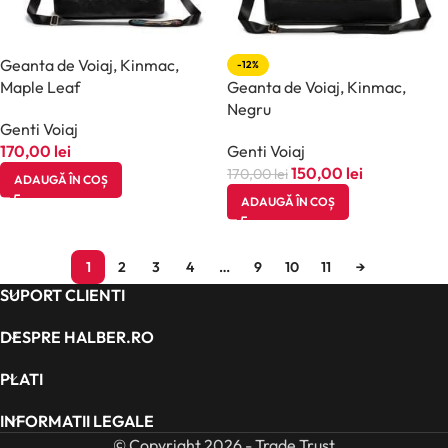
Geanta de Voiaj, Kinmac,
-12%
Maple Leaf
Geanta de Voiaj, Kinmac,
Negru
Genti Voiaj
170,00
lei
Genti Voiaj
150,00
lei
170,00
lei
ADAUGĂ ÎN COȘ
ADAUGĂ ÎN COȘ
1
2
3
4
…
9
10
11
→
SUPORT CLIENTI
DESPRE HALBER.RO
PLATI
INFORMATII LEGALE
© Copyright 2026 - Trade Trust