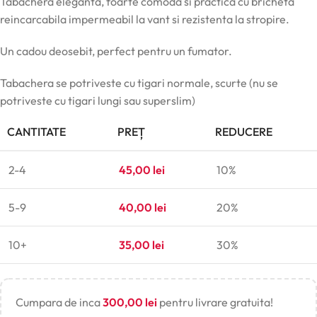
Tabachera eleganta, foarte comoda si practica cu bricheta
reincarcabila impermeabil la vant si rezistenta la stropire.
Un cadou deosebit, perfect pentru un fumator.
Tabachera se potriveste cu tigari normale, scurte (nu se
potriveste cu tigari lungi sau superslim)
CANTITATE
PREȚ
REDUCERE
2-4
45,00
lei
10%
5-9
40,00
lei
20%
10+
35,00
lei
30%
Cumpara de inca
300,00
lei
pentru livrare gratuita!