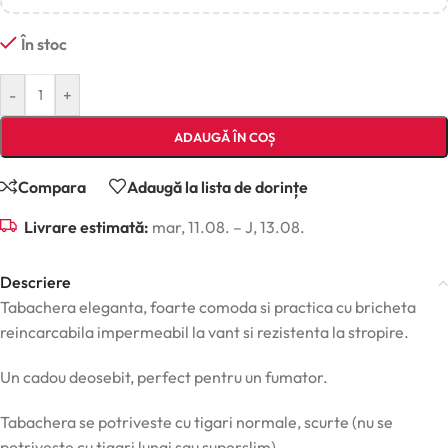
În stoc
-
+
ADAUGĂ ÎN COȘ
Compara
Adaugă la lista de dorințe
Livrare estimată:
mar, 11.08. – J, 13.08.
Descriere
Tabachera eleganta, foarte comoda si practica cu bricheta
reincarcabila impermeabil la vant si rezistenta la stropire.
Un cadou deosebit, perfect pentru un fumator.
Tabachera se potriveste cu tigari normale, scurte (nu se
potriveste cu tigari lungi sau superslim)