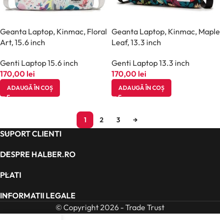
Geanta Laptop, Kinmac, Floral
Geanta Laptop, Kinmac, Maple
Art, 15.6 inch
Leaf, 13.3 inch
Genti Laptop 15.6 inch
Genti Laptop 13.3 inch
170,00
lei
170,00
lei
ADAUGĂ ÎN COȘ
ADAUGĂ ÎN COȘ
1
2
3
→
SUPORT CLIENTI
DESPRE HALBER.RO
PLATI
INFORMATII LEGALE
© Copyright 2026 - Trade Trust