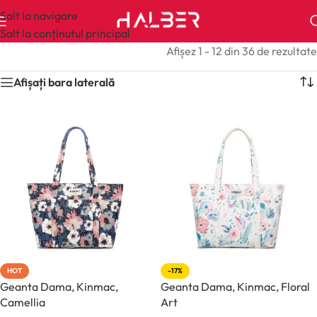
Salt la navigare
Salt la conținutul principal
Afișez 1 - 12 din 36 de rezultate
Afișați bara laterală
HOT
-17%
Geanta Dama, Kinmac,
Geanta Dama, Kinmac, Floral
Camellia
Art