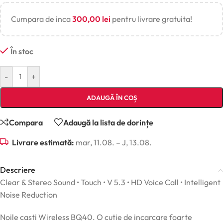
Cumpara de inca
300,00
lei
pentru livrare gratuita!
În stoc
-
+
ADAUGĂ ÎN COȘ
Compara
Adaugă la lista de dorințe
Livrare estimată:
mar, 11.08. – J, 13.08.
Descriere
Clear & Stereo Sound • Touch • V 5.3 • HD Voice Call • Intelligent
Noise Reduction
Noile casti Wireless BQ40. O cutie de incarcare foarte