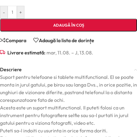
-
+
ADAUGĂ ÎN COȘ
Compara
Adaugă la lista de dorințe
Livrare estimată:
mar, 11.08. – J, 13.08.
Descriere
Suport pentru telefoane si tablete multifunctional. El se poate
monta in jurul gatului, pe birou sau langa Dvs., in orice pozitie, in
unghiuri de vizionare diferite, pastrand telefonul la o distanta
corespunzatoare fata de ochi.
Acesta este un suport multifunctional. Il p
uteti folosi ca un
instrument pentru fotografiere selfie sau
sa-l purtati in jurul
gatului pentru a viziona fotografii, video etc.
Puteti sa-l indoiti cu usurinta in orice forma doriti.