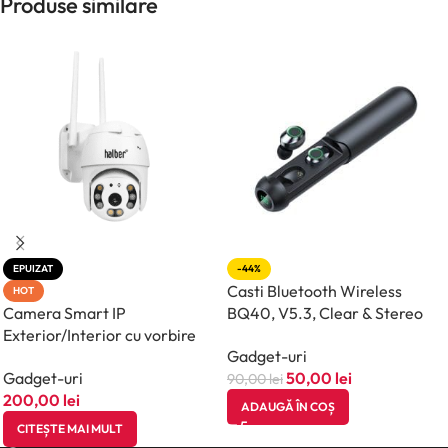
Produse similare
EPUIZAT
-44%
Casti Bluetooth Wireless
HOT
Camera Smart IP
BQ40, V5.3, Clear & Stereo
Exterior/Interior cu vorbire
Sound, compatibile iOS si
Gadget-uri
bidirecțională, halber , alb
Android, Functie Touch, Negru
Gadget-uri
50,00
lei
90,00
lei
200,00
lei
ADAUGĂ ÎN COȘ
CITEȘTE MAI MULT