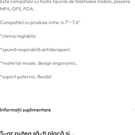
Este compatibil cu toate tipurile de telefoane mobile, playere
MP4, GPS, PDA.
Compatibil cu produse intre: 4.7”~7.6”
*clema reglabila
*spumă respirabilă antiderapant,
*material moale, design ergonomic,
*suport puternic, flexibil
Informații suplimentare
S-ar putea să-ți placă și…