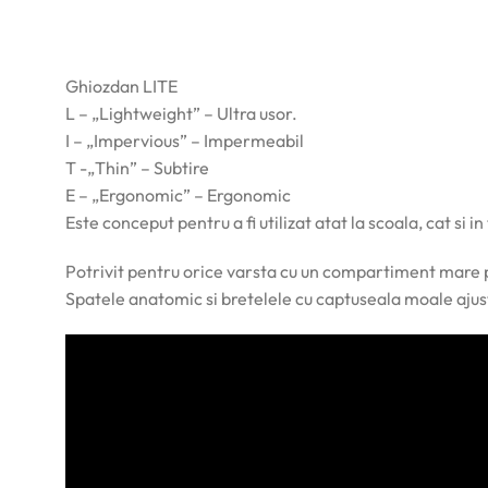
Ghiozdan LITE
L – „Lightweight” – Ultra usor.
I – „Impervious” – Impermeabil
T -„Thin” – Subtire
E – „Ergonomic” – Ergonomic
Este conceput pentru a fi utilizat atat la scoala, cat si i
Potrivit pentru orice varsta cu un compartiment mare pr
Spatele anatomic si bretelele cu captuseala moale ajusti