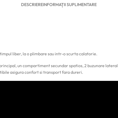
DESCRIERE
INFORMAȚII SUPLIMENTARE
n timpul liber, la o plimbare sau intr-o scurta calatorie.
incipal, un compartiment secundar spatios, 2 buzunare laterale, 
bile asigura confort si transport fara dureri.