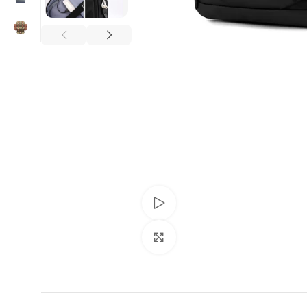
Urmăriți videoclipul
Click pentru a mări