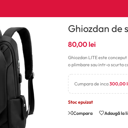
Ghiozdan de s
80,00
lei
Ghiozdan LITE este conceput pent
o plimbare sau intr-o scurta c
Cumpara de inca
300,00
Stoc epuizat
Compara
Adaugă la l