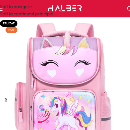
Salt la navigare
Salt la conținutul principal
EPUIZAT
HOT