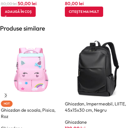
50,00
lei
80,00
lei
80,00
lei
ADAUGĂ ÎN COȘ
CITEȘTE MAI MULT
Produse similare
Ghiozdan, Impermeabil, LIITE,
HOT
Ghiozdan de scoala, Pisica,
45x15x30 cm, Negru
Roz
Ghiozdane