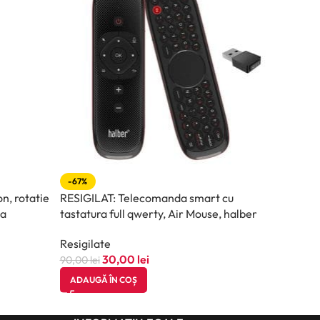
-67%
n, rotatie
RESIGILAT: Telecomanda smart cu
ta
tastatura full qwerty, Air Mouse, halber
Resigilate
30,00
lei
90,00
lei
ADAUGĂ ÎN COȘ