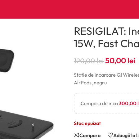
RESIGILAT: Inc
15W, Fast Ch
50,00
lei
120,00
lei
Statie de incarcare QI Wirele
AirPods, negru
Cumpara de inca
300,00
Stoc epuizat
Compara
Adaugă la l