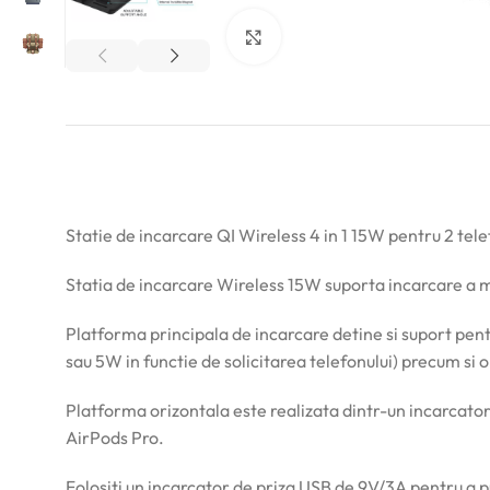
Click pentru a mări
Statie de incarcare QI Wireless 4 in 1 15W pentru 2 tel
Statia de incarcare Wireless 15W suporta incarcare a ma
Platforma principala de incarcare detine si suport pen
sau 5W in functie de solicitarea telefonului) precum si
Platforma orizontala este realizata dintr-un incarcato
AirPods Pro.
Folositi un incarcator de priza USB de 9V/3A pentru a 