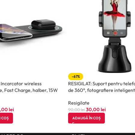
-67%
 Incarcator wireless
RESIGILAT: Suport pentru telefo
, Fast Charge, halber, 15W
de 360°, fotografiere inteligen
Resigilate
,00
lei
30,00
lei
90,00
lei
 COȘ
ADAUGĂ ÎN COȘ