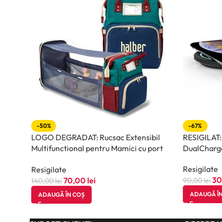
-50%
-67%
LOGO DEGRADAT: Rucsac Extensibil
RESIGILAT:
Multifunctional pentru Mamici cu port
DualCharge
USB, halber, Multicolor
Resigilate
Resigilate
30
70,00
lei
90,00
lei
140,00
lei
ADAUGĂ ÎN
ADAUGĂ ÎN COȘ