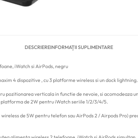
DESCRIERE
INFORMAȚII SUPLIMENTARE
efoane, iWatch si AirPods, negru
xim 4 dispozitive , cu 3 platforme wireless si un dock lightning.
tru pozitionarea verticala in functie de nevoie, si acomodeaza
 o platforma de 2W pentru iWatch seriile 1/2/3/4/5.
r wireless de 5W pentru telefon sau AirPods 2 / Airpods Pro) pr
putea alimenta wireless 2 telefoane, iWatch si AirPods simultan.