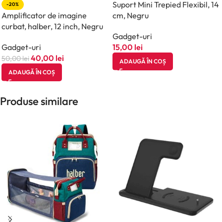
Suport Mini Trepied Flexibil, 14
-20%
Amplificator de imagine
cm, Negru
curbat, halber, 12 inch, Negru
Gadget-uri
Gadget-uri
15,00
lei
40,00
lei
50,00
lei
ADAUGĂ ÎN COȘ
ADAUGĂ ÎN COȘ
Produse similare