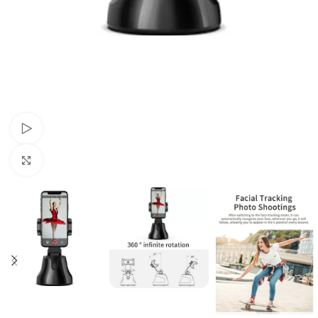
Urmăriți videoclipul
Click pentru a mări