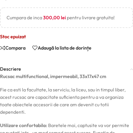
Cumpara de inca
300,00
lei
pentru livrare gratuita!
Stoc epuizat
Compara
Adaugă la lista de dorințe
Descriere
Rucsac multifunctional, impermeabil, 33x17x47 cm
Fie ca esti la facultate, la serviciu, la liceu, sau in timpul liber,
acest rucsac are capacitate suficienta pentru a va organiza
toate obiectele accesorii de care am devenit cu totii
dependenti.
Utilizare confortabila:
Baretele moi, captusite va vor permite
sa purtati intr –un mod comod acest rucsac. Functia de