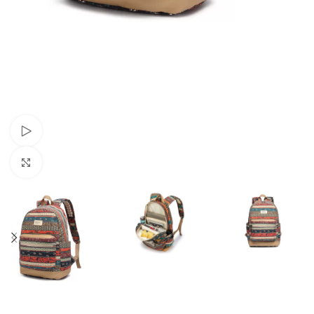
Urmăriți videoclipul
Click pentru a mări